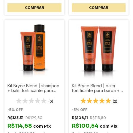
Kit Bryce Blend | shampoo
Kit Bryce Blend | balm
+ balm fortificante para
fortificante para barba +
barba
shampoo esfoliante
(0)
(2)
-
5
%
OFF
-
5
%
OFF
R$123,31
R$129,80
R$108,11
R$113,80
R$114,68
R$100,54
com
Pix
com
Pix