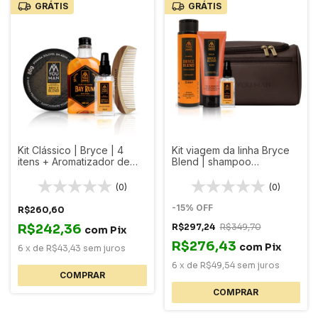
GRÁTIS
GRÁTIS
Kit Clássico | Bryce | 4
Kit viagem da linha Bryce
itens + Aromatizador de
Blend | shampoo
carro
fortificante + balm para
barba + óleo para barba +
(0)
(0)
necessaire
-
15
%
OFF
R$260,60
R$242,36
R$297,24
R$349,70
com
Pix
R$276,43
com
Pix
6
x
de
R$43,43
sem juros
6
x
de
R$49,54
sem juros