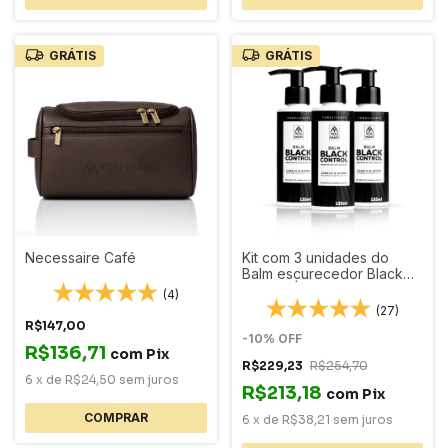
GRÁTIS
GRÁTIS
Necessaire Café
Kit com 3 unidades do
Balm escurecedor Black
Control | Cabelo e barba
(4)
135ml
(27)
R$147,00
-
10
%
OFF
R$136,71
com
Pix
R$229,23
R$254,70
6
x
de
R$24,50
sem juros
R$213,18
com
Pix
6
x
de
R$38,21
sem juros