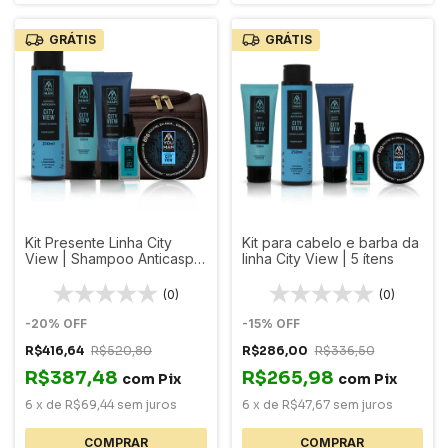
GRÁTIS
GRÁTIS
Kit Presente Linha City
Kit para cabelo e barba da
View | Shampoo Anticaspa
linha City View | 5 ítens
+ pomada + esfoliante +
balm + oleo + necessaire
(0)
(0)
-
20
%
OFF
-
15
%
OFF
R$416,64
R$520,80
R$286,00
R$336,50
R$387,48
R$265,98
com
Pix
com
Pix
6
x
de
R$69,44
sem juros
6
x
de
R$47,67
sem juros