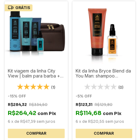
GRÁTIS
Kit viagem da linha City
Kit da linha Bryce Blend da
View | balm para barba +
You Man: shampoo
shampoo esfoliante + óleo
esfoliante + óleo para
para barba + necessaire
barba com ação
(1)
(0)
fortificante
-
15
%
OFF
-
5
%
OFF
R$284,32
R$334,50
R$123,31
R$129,80
R$264,42
R$114,68
com
Pix
com
Pix
6
x
de
R$47,39
sem juros
6
x
de
R$20,55
sem juros