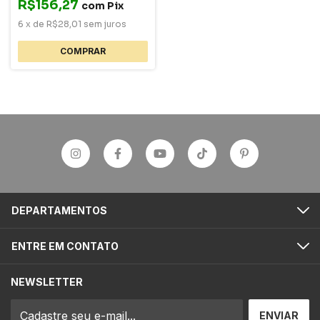
R$156,27
com
Pix
6
x
de
R$28,01
sem juros
DEPARTAMENTOS
ENTRE EM CONTATO
NEWSLETTER