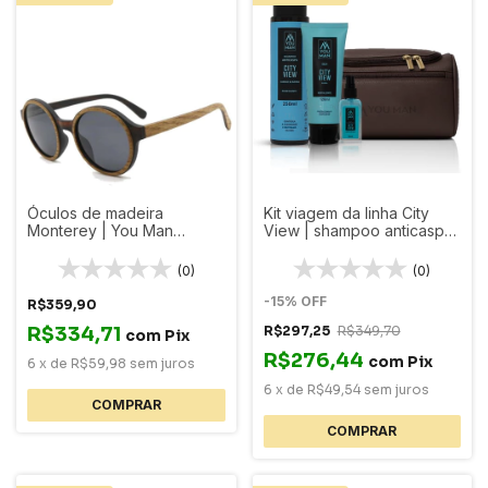
Óculos de madeira
Kit viagem da linha City
Monterey | You Man
View | shampoo anticaspa
Grooming | lentes
+ balm para barba + óleo
polarizadas
para barba + necessaire
(0)
(0)
-
15
%
OFF
R$359,90
R$334,71
R$297,25
R$349,70
com
Pix
R$276,44
com
Pix
6
x
de
R$59,98
sem juros
6
x
de
R$49,54
sem juros