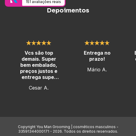
151 avaliações reais
Depoimentos
Vcs são top
Entrega no
demais. Super
prazo!
bem embalado,
Mário A.
preços justos e
entrega super
rápida
Cesar A.
Copyright You Man Grooming | cosméticos masculinos -
33591344000171 - 2026. Todos os direitos reservados.