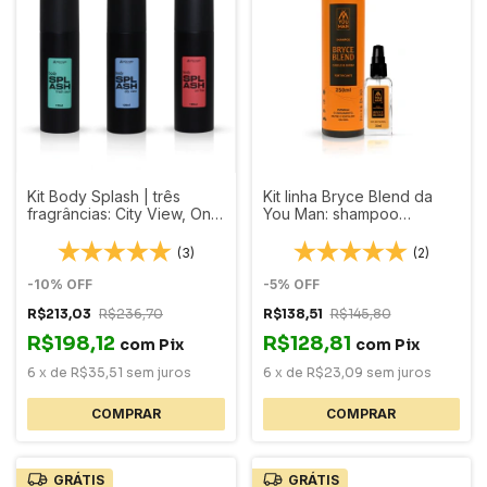
Kit Body Splash | três
Kit linha Bryce Blend da
fragrâncias: City View, On
You Man: shampoo
Fire e Fresh Soul
fortificante + óleo para
barba
(3)
(2)
-
10
%
OFF
-
5
%
OFF
R$213,03
R$236,70
R$138,51
R$145,80
R$198,12
R$128,81
com
Pix
com
Pix
6
x
de
R$35,51
sem juros
6
x
de
R$23,09
sem juros
GRÁTIS
GRÁTIS