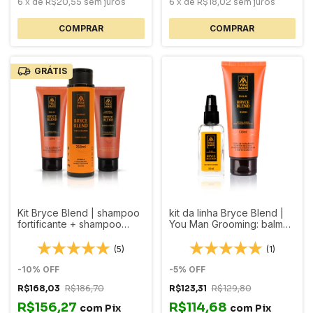
6
x
de
R$20,55
sem juros
6
x
de
R$18,02
sem juros
GRÁTIS
Kit Bryce Blend | shampoo
kit da linha Bryce Blend |
fortificante + shampoo
You Man Grooming: balm
esfoliante + balm para
fortificante + óleo para
barba
barba
(5)
(1)
-
10
%
OFF
-
5
%
OFF
R$168,03
R$186,70
R$123,31
R$129,80
R$156,27
R$114,68
com
Pix
com
Pix