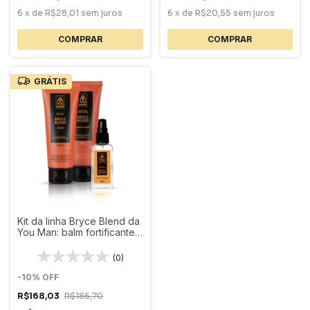
6
x
de
R$28,01
sem juros
6
x
de
R$20,55
sem juros
GRÁTIS
Kit da linha Bryce Blend da
You Man: balm fortificante
+ shampoo esfoliante +
óleo para barba
(0)
-
10
%
OFF
R$168,03
R$186,70