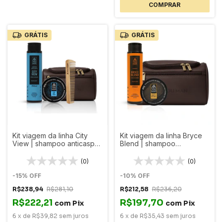
GRÁTIS
GRÁTIS
Kit viagem da linha City
Kit viagem da linha Bryce
View | shampoo anticaspa
Blend | shampoo
+ pomada matte + pente
fortificante + pomada
duplo + necessaire
matte + necessaire
(0)
(0)
-
15
%
OFF
-
10
%
OFF
R$238,94
R$281,10
R$212,58
R$236,20
R$222,21
R$197,70
com
Pix
com
Pix
6
x
de
R$39,82
sem juros
6
x
de
R$35,43
sem juros